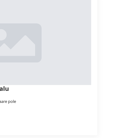
alu
are pole