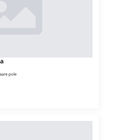
sa
are pole