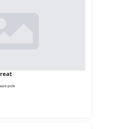
treat
are pole