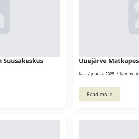
a Suusakeskus
Uuejärve Matkape
Kaja
juuni 4, 2025
Kommenta
Read more