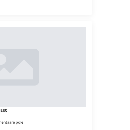
kus
entaare pole