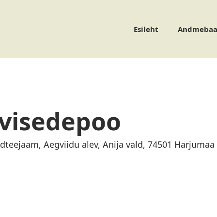
Esileht
Andmebaa
rvisedepoo
dteejaam, Aegviidu alev, Anija vald, 74501 Harjumaa