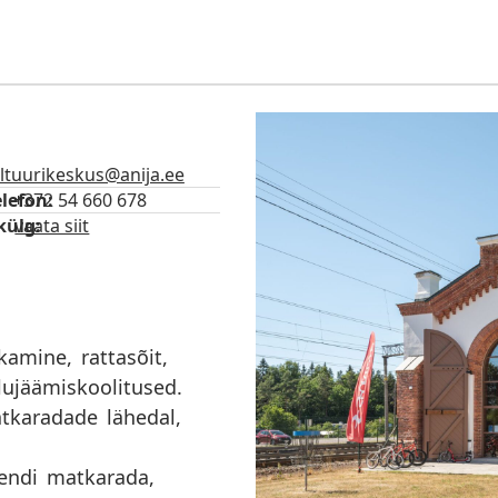
ltuurikeskus@anija.ee
lefon:
+372 54 660 678
külg:
vaata siit
amine, rattasõit,
ujäämiskoolitused.
tkaradade lähedal,
dendi matkarada,