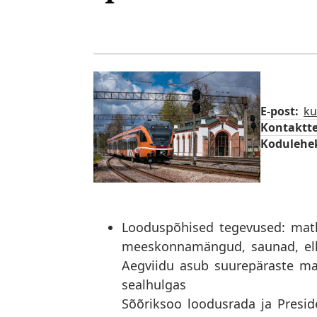
E-post:
ku
Kontaktte
Kodulehe
Looduspõhised tegevused: matk
meeskonnamängud, saunad, ell
Aegviidu asub suurepäraste ma
sealhulgas
Sõõriksoo loodusrada ja Presi