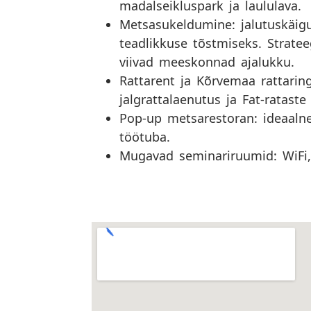
madalseikluspark ja laululava.
Metsasukeldumine: jalutuskäigu
teadlikkuse tõstmiseks. Strate
viivad meeskonnad ajalukku.
Rattarent ja Kõrvemaa rattarin
jalgrattalaenutus ja Fat-ratast
Pop-up metsarestoran: ideaalne
töötuba.
Mugavad seminariruumid: WiFi, 