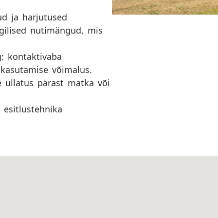
d ja harjutused
egilised nutimängud, mis
g: kontaktivaba
e kasutamise võimalus.
 üllatus pärast matka või
esitlustehnika